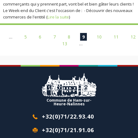
commerçants qui y prennent part, vont bel et bien gâter leurs clients !
Le Week-end du Client c'est l'occasion de : - Découvrir des nouveaux
commerces de l'entité (
Lire la suite
)
Pages
…
5
6
7
8
9
10
11
12
13
…
Commune de Ham-sur-
Heure-Nalinnes
+32(0)71/22.93.40
+32(0)71/21.91.06