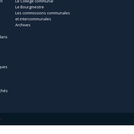
un
Le Collège communal
Le Bourgmestre
Les commissions communales
et intercommunales
Archives
dans
ques
chés
m