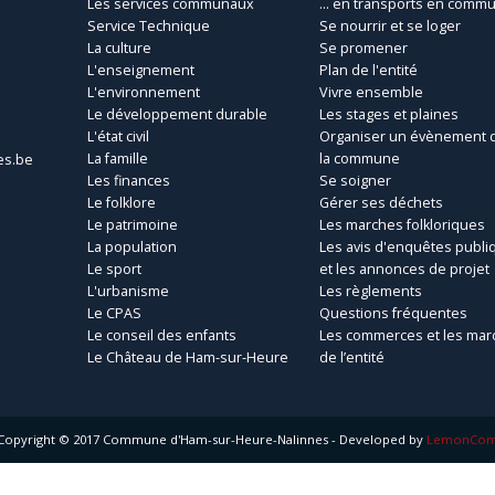
Les services communaux
... en transports en comm
Service Technique
Se nourrir et se loger
La culture
Se promener
L'enseignement
Plan de l'entité
L'environnement
Vivre ensemble
Le développement durable
Les stages et plaines
L'état civil
Organiser un évènement 
La famille
la commune
es.be
Les finances
Se soigner
Le folklore
Gérer ses déchets
Le patrimoine
Les marches folkloriques
La population
Les avis d'enquêtes publi
Le sport
et les annonces de projet
L'urbanisme
Les règlements
Le CPAS
Questions fréquentes
Le conseil des enfants
Les commerces et les mar
Le Château de Ham-sur-Heure
de l’entité
Copyright © 2017 Commune d'Ham-sur-Heure-Nalinnes - Developed by
LemonCo