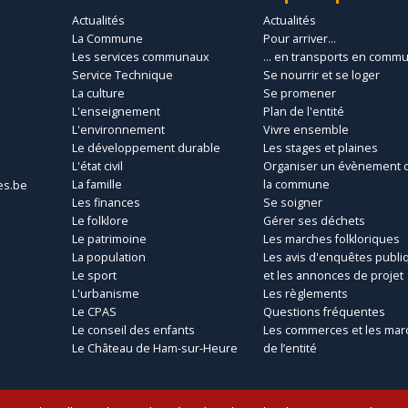
Actualités
Actualités
La Commune
Pour arriver...
Les services communaux
... en transports en comm
Service Technique
Se nourrir et se loger
La culture
Se promener
L'enseignement
Plan de l'entité
L'environnement
Vivre ensemble
Le développement durable
Les stages et plaines
L'état civil
Organiser un évènement 
La famille
la commune
es.be
Les finances
Se soigner
Le folklore
Gérer ses déchets
Le patrimoine
Les marches folkloriques
La population
Les avis d'enquêtes publi
Le sport
et les annonces de projet
L'urbanisme
Les règlements
Le CPAS
Questions fréquentes
Le conseil des enfants
Les commerces et les mar
Le Château de Ham-sur-Heure
de l’entité