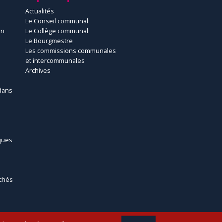
Actualités
Le Conseil communal
un
Le Collège communal
Le Bourgmestre
Les commissions communales
et intercommunales
Archives
dans
ques
chés