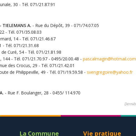
ale, 30 - Tél. 071/21.87.91
 - TIELEMANS A.
- Rue du Dépôt, 39 - 071/74.07.05
22 - Tél. 071/35.08.03
nard, 14 - Tél. 071/21.46.67
 - Tél. 071/21.31.68
de Curé, 54 - Tél. 071/21.81.98
 144 - Tél. 071/21.70.97 - 0495/20.00.48 -
pascalmagin@hotmail.com
nue des Crocus, 29 - Tél. 071/21.42.01
oute de Philippeville, 49 - Tél. 071/19.59.58 -
svengregoire@yahoo.fr
A.
- Rue F. Boulanger, 28 - 0455/ 114.970
Dernièr
La Commune
Vie pratique