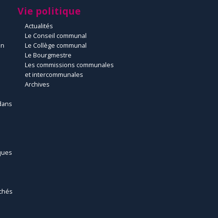
Vie politique
Actualités
Le Conseil communal
un
Le Collège communal
Le Bourgmestre
Les commissions communales
et intercommunales
Archives
dans
ques
chés