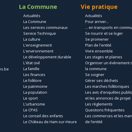
La Commune
Vie pratique
Actualités
Actualités
La Commune
Pour arriver...
Les services communaux
... en transports en comm
Service Technique
Se nourrir et se loger
La culture
Se promener
L'enseignement
Plan de l'entité
L'environnement
Vivre ensemble
Le développement durable
Les stages et plaines
L'état civil
Organiser un évènement 
La famille
la commune
es.be
Les finances
Se soigner
Le folklore
Gérer ses déchets
Le patrimoine
Les marches folkloriques
La population
Les avis d'enquêtes publi
Le sport
et les annonces de projet
L'urbanisme
Les règlements
Le CPAS
Questions fréquentes
Le conseil des enfants
Les commerces et les mar
Le Château de Ham-sur-Heure
de l’entité