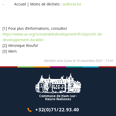
- Accueil | Moins de déchets :
wallonie.be
[1] Pour plus d’informations, consultez
https://www.un.org/sustainabledevelopment/fr/objectifs-de-
developpement-durable/
[2] Véronique Rioufol
[3] Idem.
Dernière mise à jour le
16 novembre 2021 - 11:41
Commune de Ham-sur-
Heure-Nalinnes
+32(0)71/22.93.40