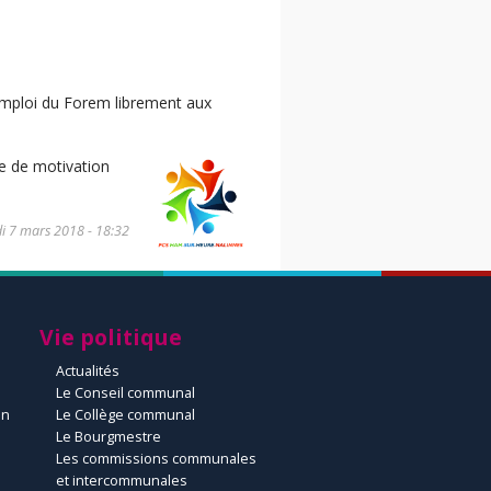
emploi du Forem librement aux
tre de motivation
i 7 mars 2018 - 18:32
Vie politique
Actualités
Le Conseil communal
un
Le Collège communal
Le Bourgmestre
Les commissions communales
et intercommunales