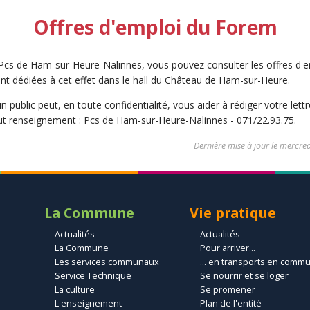
Offres d'emploi du Forem
Pcs de Ham-sur-Heure-Nalinnes, vous pouvez consulter les offres d'
nt dédiées à cet effet dans le hall du Château de Ham-sur-Heure.
in public peut, en toute confidentialité, vous aider à rédiger votre let
ut renseignement : Pcs de Ham-sur-Heure-Nalinnes - 071/22.93.75.
Dernière mise à jour le
mercred
La Commune
Vie pratique
Actualités
Actualités
La Commune
Pour arriver...
Les services communaux
... en transports en comm
Service Technique
Se nourrir et se loger
La culture
Se promener
L'enseignement
Plan de l'entité