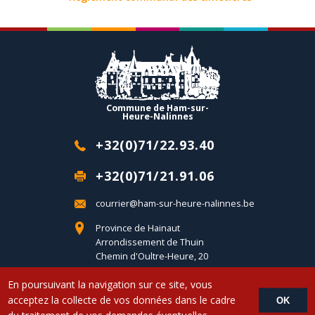
Commune de Ham-sur-
Heure-Nalinnes
+32(0)71/22.93.40
+32(0)71/21.91.06
courrier@ham-sur-heure-nalinnes.be
Province de Hainaut
Arrondissement de Thuin
Chemin d'Oultre-Heure, 20
B-6120 Ham-sur-Heure
En poursuivant la navigation sur ce site, vous
acceptez la collecte de vos données dans le cadre
OK
Copyright © 2017 Commune d'Ham-sur-Heure-Nalinnes - Developed by