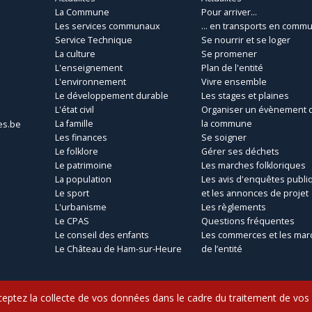
La Commune
Pour arriver...
Les services communaux
... en transports en comm
Service Technique
Se nourrir et se loger
La culture
Se promener
L'enseignement
Plan de l'entité
L'environnement
Vivre ensemble
Le développement durable
Les stages et plaines
L'état civil
Organiser un évènement 
La famille
la commune
es.be
Les finances
Se soigner
Le folklore
Gérer ses déchets
Le patrimoine
Les marches folkloriques
La population
Les avis d'enquêtes publi
Le sport
et les annonces de projet
L'urbanisme
Les règlements
Le CPAS
Questions fréquentes
Le conseil des enfants
Les commerces et les mar
Le Château de Ham-sur-Heure
de l’entité
acceptez la collecte de vos données dans le cadre du traitement de vo
Copyright © 2017 Commune d'Ham-sur-Heure-Nalinnes - Developed by
LemonCo