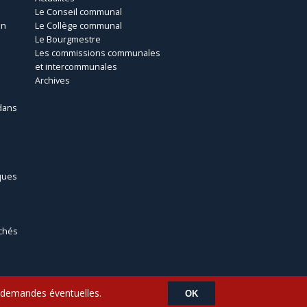
Le Conseil communal
un
Le Collège communal
Le Bourgmestre
Les commissions communales
et intercommunales
Archives
dans
ques
chés
s demandes éventuelles.
OK
m