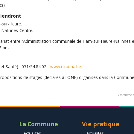
s).
tiendront
m-sur-Heure.
à Nalinnes-Centre.
enariat entre l’Administration communale de Ham-sur-Heure-Nalinnes et 
3 ans.
t Santé) : 071/54.84.02 -
www.ocarina.be
propositions de stages (déclarés à l'ONE) organisés dans la Commune 
Dernière 
La Commune
Vie pratique
Actualités
Actualités