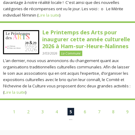
davantage à notre réalité locale ! C'est ainsi que des nouvelles
catégories de récompenses ont vu le jour. Les voici : o Le Mérite
individuel féminin (
Lire la suite
)
Le Printemps des Arts pour
inaugurer cette année culturelle
2026 à Ham-sur-Heure-Nalinnes
3/03/2026
La Commune
L’an dernier, nous vous annoncions du changement quant aux
organisations traditionnelles culturelles communales. Afin de laisser
le soin aux associations qui en ont acquis l’expertise, d’organiser les
expositions culturelles avec le brio qu’on leur connaît, le Comité et
l’échevine de la Culture vous proposent donc deux grandes activités :
(
Lire la suite
)
Pages
1
2
3
4
5
6
7
8
9
…