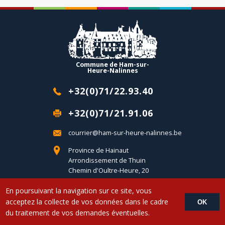
Commune de Ham-sur-
Heure-Nalinnes
+32(0)71/22.93.40
+32(0)71/21.91.06
courrier@ham-sur-heure-nalinnes.be
Province de Hainaut
Arrondissement de Thuin
Chemin d'Oultre-Heure, 20
B-6120 Ham-sur-Heure
En poursuivant la navigation sur ce site, vous
acceptez la collecte de vos données dans le cadre
OK
Copyright © 2017 Commune d'Ham-sur-Heure-Nalinnes - Developed by
du traitement de vos demandes éventuelles.
LemonCom