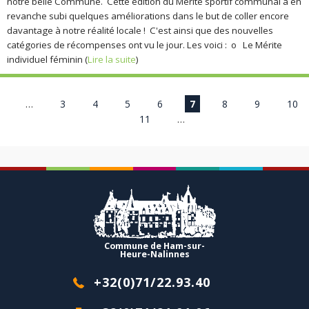
notre belle Commune. Cette édition du Mérite sportif communal a en
revanche subi quelques améliorations dans le but de coller encore
davantage à notre réalité locale ! C'est ainsi que des nouvelles
catégories de récompenses ont vu le jour. Les voici : o Le Mérite
individuel féminin (
Lire la suite
)
Pages
…
3
4
5
6
7
8
9
10
11
…
Commune de Ham-sur-
Heure-Nalinnes
+32(0)71/22.93.40