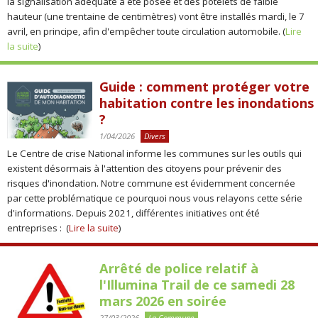
la signalisation adéquate a été posée et des potelets de faible
hauteur (une trentaine de centimètres) vont être installés mardi, le 7
avril, en principe, afin d'empêcher toute circulation automobile. (
Lire
la suite
)
Guide : comment protéger votre
habitation contre les inondations
?
1/04/2026
Divers
Le Centre de crise National informe les communes sur les outils qui
existent désormais à l'attention des citoyens pour prévenir des
risques d'inondation. Notre commune est évidemment concernée
par cette problématique ce pourquoi nous vous relayons cette série
d'informations. Depuis 2021, différentes initiatives ont été
entreprises : (
Lire la suite
)
Arrêté de police relatif à
l'Illumina Trail de ce samedi 28
mars 2026 en soirée
27/03/2026
La Commune