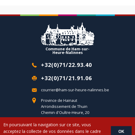
Commune de Ham-sur-
Heure-Nalinnes
+32(0)71/22.93.40
+32(0)71/21.91.06
courrier@ham-sur-heure-nalinnes.be
Province de Hainaut
Arrondissement de Thuin
Chemin d'Oultre-Heure, 20
B-6120 Ham-sur-Heure
En poursuivant la navigation sur ce site, vous
acceptez la collecte de vos données dans le cadre
OK
Copyright © 2017 Commune d'Ham-sur-Heure-Nalinnes - Developed by